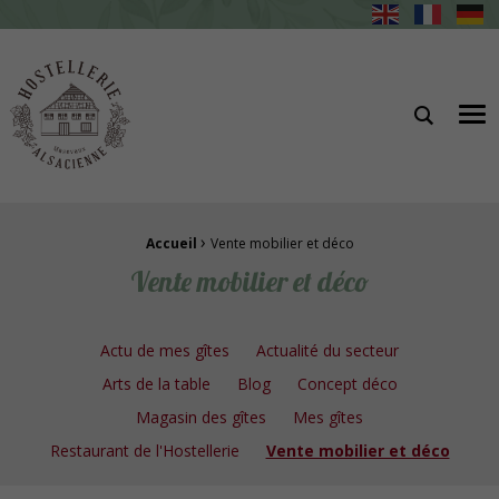
Hostellerie Alsacienne Gîtes et restaurant à Masevaux
Me
›
Fil d'Ariane :
Accueil
Vente mobilier et déco
Vente mobilier et déco
Actu de mes gîtes
Actualité du secteur
Arts de la table
Blog
Concept déco
Magasin des gîtes
Mes gîtes
Restaurant de l'Hostellerie
Vente mobilier et déco