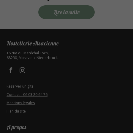
Lire la suite
Hostellerie Alsacienne
16 rue du Maréchal Foch
,
68290
,
Masevaux-Niederbruck
Facebook - Hostellerie Alsacienne
Instagram - Hostellerie Alsacienne
Réserver un gîte
Contact : 06 03 20 64 76
Mentions légales
Plan du site
A propos