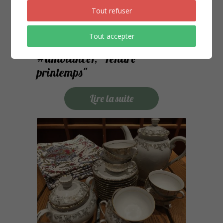
Tout refuser
Tout accepter
Publié le
21/03/2020
Blog
#ambiance1, "Tendre
printemps"
Lire la suite