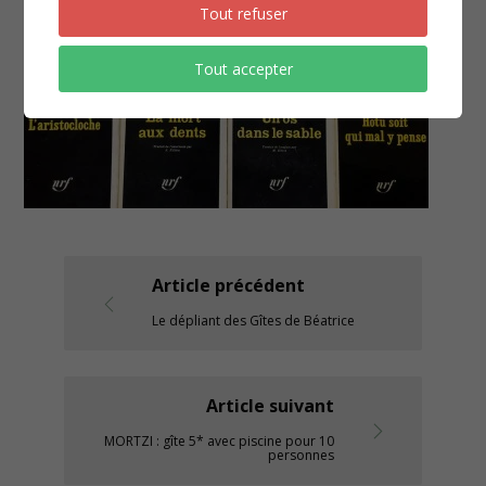
Tout refuser
Tout accepter
Article précédent
Le dépliant des Gîtes de Béatrice
Article suivant
MORTZI : gîte 5* avec piscine pour 10
personnes