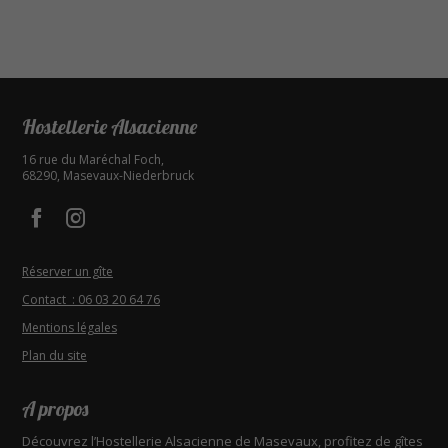
Hostellerie Alsacienne
16 rue du Maréchal Foch
,
68290
,
Masevaux-Niederbruck
Facebook - Hostellerie Alsacienne
Instagram - Hostellerie Alsacienne
Réserver un gîte
Contact : 06 03 20 64 76
Mentions légales
Plan du site
A propos
Découvrez l’Hostellerie Alsacienne de Masevaux, profitez de gîtes