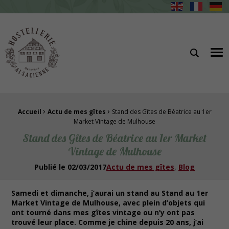
Hostellerie Alsacienne Gîtes et restaurant à Masevaux
Me
›
›
Fil d'Ariane :
Accueil
Actu de mes gîtes
Stand des Gîtes de Béatrice au 1er
Market Vintage de Mulhouse
Stand des Gîtes de Béatrice au 1er Market
Vintage de Mulhouse
Publié le
02/03/2017
Actu de mes gîtes
Blog
Samedi et dimanche, j’aurai un stand au Stand au 1er
Market Vintage de Mulhouse, avec plein d’objets qui
ont tourné dans mes gîtes vintage ou n’y ont pas
trouvé leur place. Comme je chine depuis 20 ans, j’ai