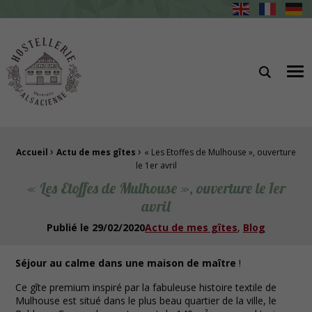
Hostellerie Alsacienne Gîtes et restaurant à Masevaux
Me
›
›
Fil d'Ariane :
Accueil
Actu de mes gîtes
« Les Etoffes de Mulhouse », ouverture
le 1er avril
« Les Etoffes de Mulhouse », ouverture le 1er
avril
Publié le
29/02/2020
Actu de mes gîtes
Blog
Séjour au calme dans une maison de maître
!
Ce gîte premium inspiré par la fabuleuse histoire textile de
Mulhouse est situé dans le plus beau quartier de la ville, le