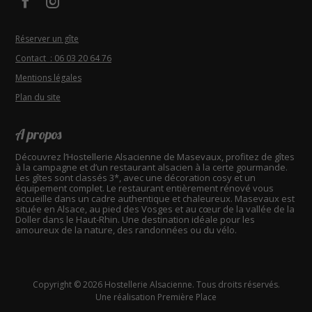
Facebook - Hostellerie Alsacienne
Instagram - Hostellerie Alsacienne
Réserver un gîte
Contact : 06 03 20 64 76
Mentions légales
Plan du site
A propos
Découvrez l’Hostellerie Alsacienne de Masevaux, profitez de gîtes
à la campagne et d’un restaurant alsacien à la certe gourmande.
Les gîtes sont classés 3*, avec une décoration cosy et un
équipement complet. Le restaurant entièrement rénové vous
accueille dans un cadre authentique et chaleureux. Masevaux est
située en Alsace, au pied des Vosges et au cœur de la vallée de la
Doller dans le Haut-Rhin. Une destination idéale pour les
amoureux de la nature, des randonnées ou du vélo.
Copyright © 2026
Hostellerie Alsacienne
. Tous droits réservés.
Une réalisation
Première Place