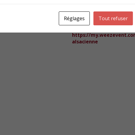
paru aux Editions l’Harmattan
Petite Entreprise », préfa
Réglages
Tout refuser
Inscriptions jusqu’au lund
https://my.weezevent.com
alsacienne