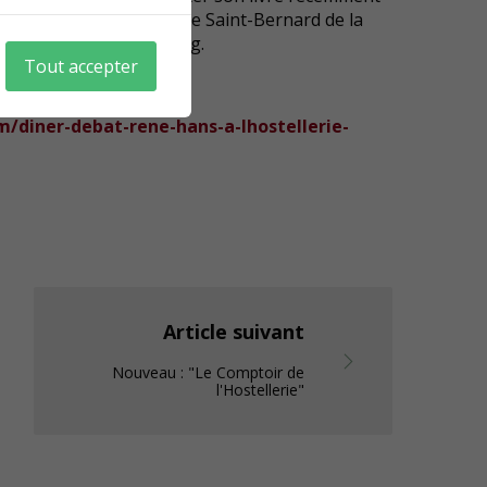
 : « Capital Initiative, Le Saint-Bernard de la
cé par Arnaud Montebourg.
Tout accepter
i 17 mars ci-dessous :
/diner-debat-rene-hans-a-lhostellerie-
Article suivant
Nouveau : "Le Comptoir de
l'Hostellerie"