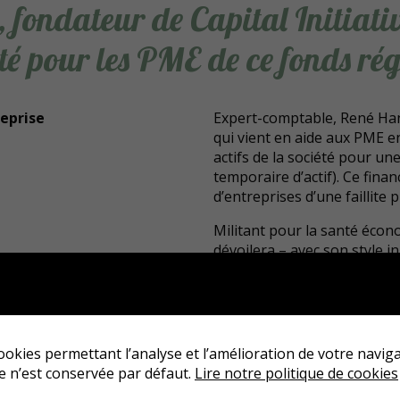
 fondateur de Capital Initiativ
lité pour les PME de ce fonds ré
reprise
Expert-comptable, René Ha
qui vient en aide aux PME en
actifs de la société pour une
temporaire d’actif). Ce fina
d’entreprises d’une faillite 
Militant pour la santé éco
dévoilera – avec son style in
Capital Initiative, des parco
terminer bien plus mal…
A l’Hostellerie Alsacienn
18h30, suivi de questions-r
 cookies permettant l’analyse et l’amélioration de votre navig
préparé par l’équipe de cuisi
 n’est conservée par défaut.
Lire notre politique de cookies
Ce sera aussi l’occasion p