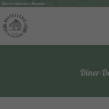
Gîtes et restaurant à Masevaux
Hostellerie Alsacienne Gîtes et restaurant à Masevau
Fil d'Ariane :
Dîner-Dé