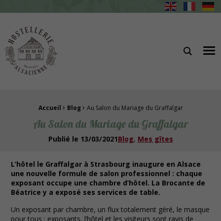
Hostellerie Alsacienne Gîtes et restaurant à Masevaux
Me
›
›
Fil d'Ariane :
Accueil
Blog
Au Salon du Mariage du Graffalgar
Au Salon du Mariage du Graffalgar
Publié le
13/03/2021
Blog
Mes gîtes
L’hôtel le Graffalgar à Strasbourg inaugure en Alsace
une nouvelle formule de salon professionnel : chaque
exposant occupe une chambre d’hôtel. La Brocante de
Béatrice y a exposé ses services de table.
Un exposant par chambre, un flux totalement géré, le masque
pour tous : exposants, l’hôtel et les visiteurs sont ravis de