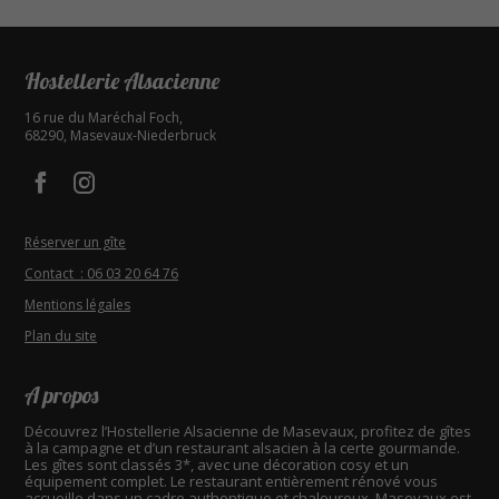
Hostellerie Alsacienne
16 rue du Maréchal Foch
,
68290
,
Masevaux-Niederbruck
Facebook - Hostellerie Alsacienne
Instagram - Hostellerie Alsacienne
Réserver un gîte
Contact : 06 03 20 64 76
Mentions légales
Plan du site
A propos
Découvrez l’Hostellerie Alsacienne de Masevaux, profitez de gîtes
à la campagne et d’un restaurant alsacien à la certe gourmande.
Les gîtes sont classés 3*, avec une décoration cosy et un
équipement complet. Le restaurant entièrement rénové vous
accueille dans un cadre authentique et chaleureux. Masevaux est